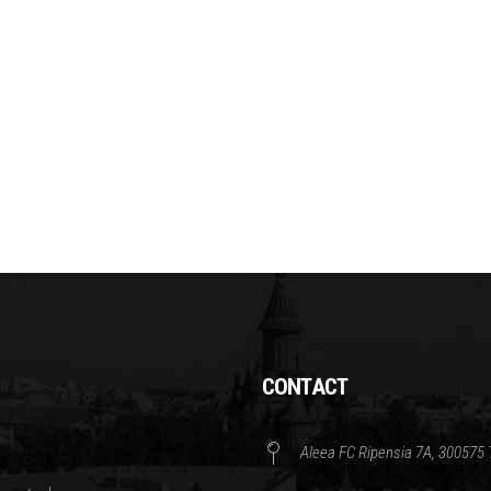
CONTACT
Aleea FC Ripensia 7A, 300575 