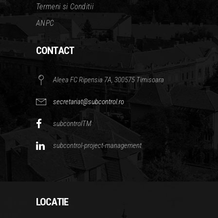
Termeni si Conditii
ANPC
CONTACT
Aleea FC Ripensia 7A, 300575 Timisoara
secretariat@subcontrol.ro
subcontrolTM
subcontrol-project-management
LOCATIE